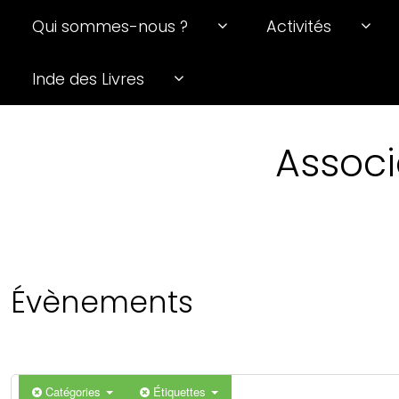
Qui sommes-nous ?
Activités
0 h 00 min
Inde des Livres
1 h 00 min
Associ
2 h 00 min
3 h 00 min
4 h 00 min
Évènements
5 h 00 min
6 h 00 min
Catégories
Étiquettes