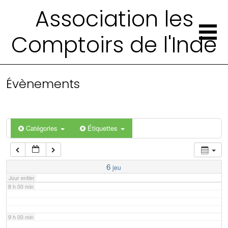
2 h 00 min
Association les
Comptoirs de l'Inde
3 h 00 min
4 h 00 min
Évènements
5 h 00 min
6 h 00 min
Catégories
Étiquettes
7 h 00 min
6
jeu
Jour entier
8 h 00 min
9 h 00 min