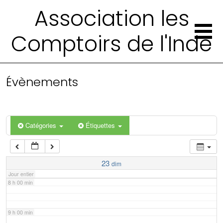
2 h 00 min
Association les
Comptoirs de l'Inde
3 h 00 min
4 h 00 min
Évènements
5 h 00 min
6 h 00 min
Catégories
Étiquettes
7 h 00 min
23
dim
Jour entier
8 h 00 min
9 h 00 min