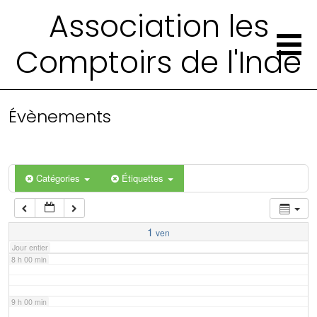
2 h 00 min
Association les
Comptoirs de l'Inde
3 h 00 min
4 h 00 min
Évènements
5 h 00 min
6 h 00 min
Catégories
Étiquettes
7 h 00 min
1
ven
Jour entier
8 h 00 min
9 h 00 min