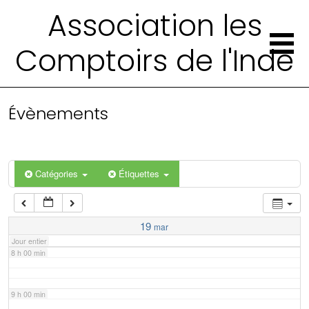
2 h 00 min
Association les
Comptoirs de l'Inde
3 h 00 min
4 h 00 min
Évènements
5 h 00 min
6 h 00 min
Catégories
Étiquettes
7 h 00 min
19
mar
Jour entier
8 h 00 min
9 h 00 min