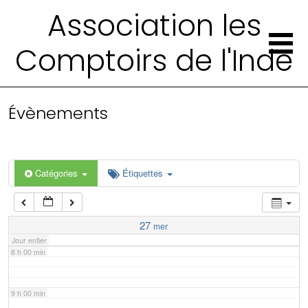
2 h 00 min
Association les
Comptoirs de l'Inde
3 h 00 min
4 h 00 min
Évènements
5 h 00 min
6 h 00 min
Catégories
Étiquettes
7 h 00 min
27
mer
Jour entier
8 h 00 min
9 h 00 min