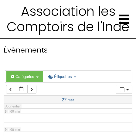
2 h 00 min
Association les
Comptoirs de l'Inde
3 h 00 min
4 h 00 min
Évènements
5 h 00 min
6 h 00 min
Catégories
Étiquettes
7 h 00 min
27
mer
Jour entier
8 h 00 min
9 h 00 min