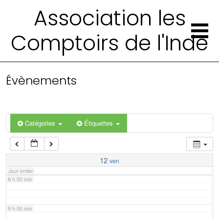
2 h 00 min
Association les
Comptoirs de l'Inde
3 h 00 min
4 h 00 min
Évènements
5 h 00 min
6 h 00 min
Catégories
Étiquettes
7 h 00 min
12
ven
Jour entier
8 h 00 min
9 h 00 min