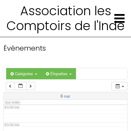
2 h 00 min
Association les
Comptoirs de l'Inde
3 h 00 min
4 h 00 min
Évènements
5 h 00 min
6 h 00 min
Catégories
Étiquettes
7 h 00 min
6
mar
Jour entier
8 h 00 min
9 h 00 min