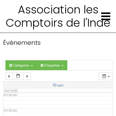
2 h 00 min
Association les
Comptoirs de l'Inde
3 h 00 min
4 h 00 min
Évènements
5 h 00 min
6 h 00 min
Catégories
Étiquettes
7 h 00 min
10
sam
Jour entier
8 h 00 min
9 h 00 min