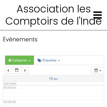
2 h 00 min
Association les
Comptoirs de l'Inde
3 h 00 min
4 h 00 min
Évènements
5 h 00 min
6 h 00 min
Catégories
Étiquettes
7 h 00 min
15
jeu
Jour entier
8 h 00 min
9 h 00 min