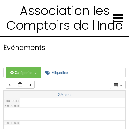
2 h 00 min
Association les
Comptoirs de l'Inde
3 h 00 min
4 h 00 min
Évènements
5 h 00 min
6 h 00 min
Catégories
Étiquettes
7 h 00 min
29
sam
Jour entier
8 h 00 min
9 h 00 min