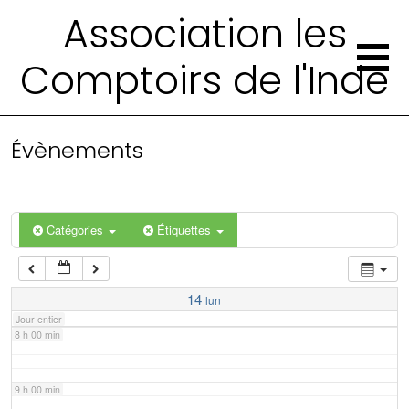
2 h 00 min
Association les
Comptoirs de l'Inde
3 h 00 min
4 h 00 min
Évènements
5 h 00 min
6 h 00 min
Catégories
Étiquettes
7 h 00 min
14
lun
Jour entier
8 h 00 min
9 h 00 min