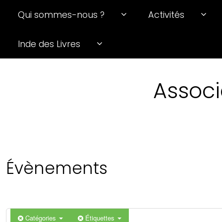
Qui sommes-nous ?
Activités
0 h 00 min
Inde des Livres
1 h 00 min
Associ
2 h 00 min
3 h 00 min
4 h 00 min
Évènements
5 h 00 min
6 h 00 min
Catégories
Étiquettes