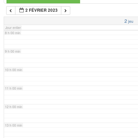
2 FÉVRIER 2023
7 h 00 min
2
jeu
Jour entier
8 h 00 min
9 h 00 min
10 h 00 min
11 h 00 min
12 h 00 min
13 h 00 min