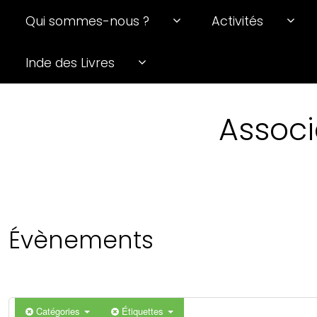
Qui sommes-nous ?
Activités
0 h 00 min
Inde des Livres
1 h 00 min
Associ
2 h 00 min
3 h 00 min
4 h 00 min
Évènements
5 h 00 min
6 h 00 min
Catégories
Étiquettes