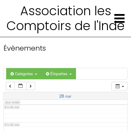
2 h 00 min
Association les
Comptoirs de l'Inde
3 h 00 min
4 h 00 min
Évènements
5 h 00 min
6 h 00 min
Catégories
Étiquettes
7 h 00 min
28
mar
Jour entier
8 h 00 min
9 h 00 min