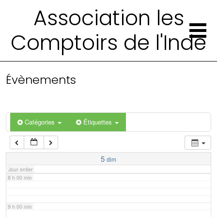
2 h 00 min
Association les
Comptoirs de l'Inde
3 h 00 min
4 h 00 min
Évènements
5 h 00 min
6 h 00 min
Catégories
Étiquettes
7 h 00 min
5
dim
Jour entier
8 h 00 min
9 h 00 min