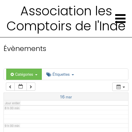
2 h 00 min
Association les
Comptoirs de l'Inde
3 h 00 min
4 h 00 min
Évènements
5 h 00 min
6 h 00 min
Catégories
Étiquettes
7 h 00 min
16
mar
Jour entier
8 h 00 min
9 h 00 min