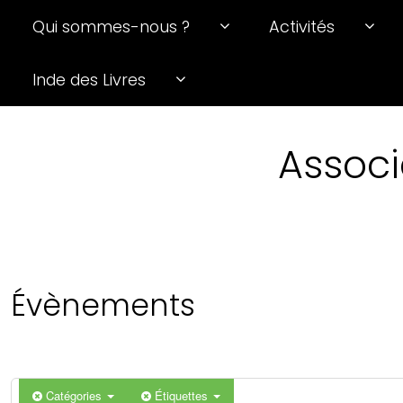
Qui sommes-nous ?
Activités
0 h 00 min
Inde des Livres
1 h 00 min
Associ
2 h 00 min
3 h 00 min
4 h 00 min
Évènements
5 h 00 min
6 h 00 min
Catégories
Étiquettes