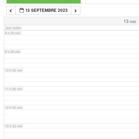
13 SEPTEMBRE 2023
7 h 00 min
13
mer
Jour entier
8 h 00 min
9 h 00 min
10 h 00 min
11 h 00 min
12 h 00 min
13 h 00 min