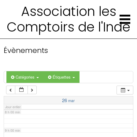
2 h 00 min
Association les
Comptoirs de l'Inde
3 h 00 min
4 h 00 min
Évènements
5 h 00 min
6 h 00 min
Catégories
Étiquettes
7 h 00 min
26
mar
Jour entier
8 h 00 min
9 h 00 min