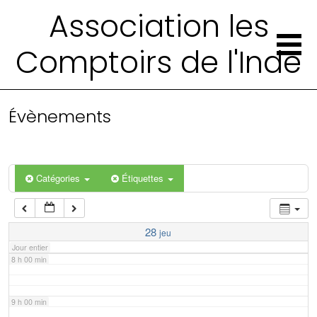
2 h 00 min
Association les
Comptoirs de l'Inde
3 h 00 min
4 h 00 min
Évènements
5 h 00 min
6 h 00 min
Catégories
Étiquettes
7 h 00 min
28
jeu
Jour entier
8 h 00 min
9 h 00 min