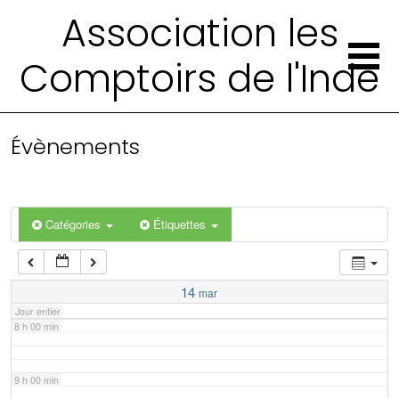
2 h 00 min
Association les
Comptoirs de l'Inde
3 h 00 min
4 h 00 min
Évènements
5 h 00 min
6 h 00 min
Catégories
Étiquettes
7 h 00 min
14
mar
Jour entier
8 h 00 min
9 h 00 min