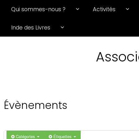
Qui sommes-nous ?
Activités
0 h 00 min
Inde des Livres
1 h 00 min
Associ
2 h 00 min
3 h 00 min
4 h 00 min
Évènements
5 h 00 min
6 h 00 min
Catégories
Étiquettes