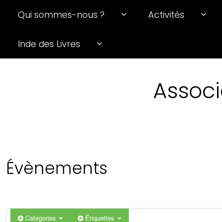
Qui sommes-nous ?
Activités
0 h 00 min
Inde des Livres
1 h 00 min
Associ
2 h 00 min
3 h 00 min
4 h 00 min
Évènements
5 h 00 min
6 h 00 min
Catégories
Étiquettes