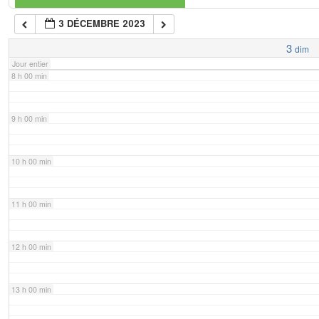
3 DÉCEMBRE 2023
7 h 00 min
3
dim
Jour entier
8 h 00 min
9 h 00 min
10 h 00 min
11 h 00 min
12 h 00 min
13 h 00 min