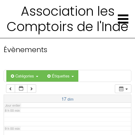
2 h 00 min
Association les
Comptoirs de l'Inde
3 h 00 min
4 h 00 min
Évènements
5 h 00 min
6 h 00 min
Catégories
Étiquettes
7 h 00 min
17
dim
Jour entier
8 h 00 min
9 h 00 min