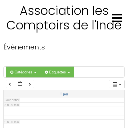
2 h 00 min
Association les
Comptoirs de l'Inde
3 h 00 min
4 h 00 min
Évènements
5 h 00 min
6 h 00 min
Catégories
Étiquettes
7 h 00 min
1
jeu
Jour entier
8 h 00 min
9 h 00 min