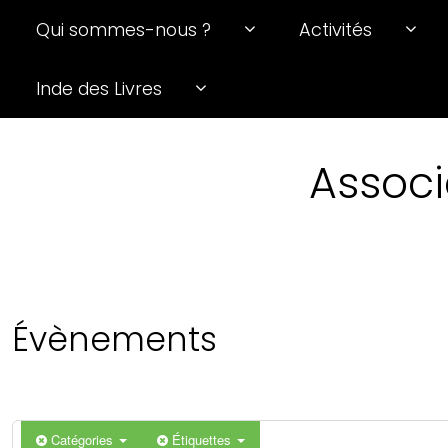
Qui sommes-nous ?
Activités
0 h 00 min
Inde des Livres
1 h 00 min
Associ
2 h 00 min
3 h 00 min
4 h 00 min
Évènements
5 h 00 min
6 h 00 min
Catégories
Étiquettes