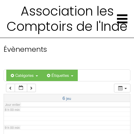
2 h 00 min
Association les
Comptoirs de l'Inde
3 h 00 min
4 h 00 min
Évènements
5 h 00 min
6 h 00 min
Catégories
Étiquettes
7 h 00 min
6
jeu
Jour entier
8 h 00 min
9 h 00 min