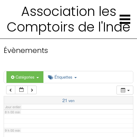
2 h 00 min
Association les
Comptoirs de l'Inde
3 h 00 min
4 h 00 min
Évènements
5 h 00 min
6 h 00 min
Catégories
Étiquettes
7 h 00 min
21
ven
Jour entier
8 h 00 min
9 h 00 min