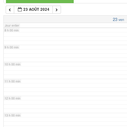
23 AOÛT 2024
7 h 00 min
23
ven
Jour entier
8 h 00 min
9 h 00 min
10 h 00 min
11 h 00 min
12 h 00 min
13 h 00 min