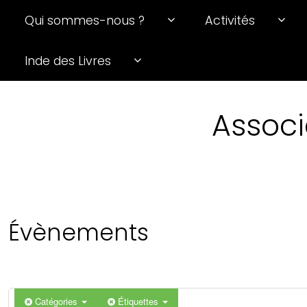
Qui sommes-nous ?
Activités
0 h 00 min
Inde des Livres
1 h 00 min
Associ
2 h 00 min
3 h 00 min
4 h 00 min
Évènements
5 h 00 min
6 h 00 min
Catégories
Étiquettes