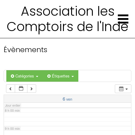
2 h 00 min
Association les
Comptoirs de l'Inde
3 h 00 min
4 h 00 min
Évènements
5 h 00 min
6 h 00 min
Catégories
Étiquettes
7 h 00 min
6
ven
Jour entier
8 h 00 min
9 h 00 min