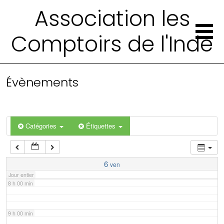
2 h 00 min
Association les
Comptoirs de l'Inde
3 h 00 min
4 h 00 min
Évènements
5 h 00 min
6 h 00 min
Catégories
Étiquettes
7 h 00 min
6
ven
Jour entier
8 h 00 min
9 h 00 min