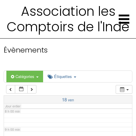
2 h 00 min
Association les
Comptoirs de l'Inde
3 h 00 min
4 h 00 min
Évènements
5 h 00 min
6 h 00 min
Catégories
Étiquettes
7 h 00 min
18
ven
Jour entier
8 h 00 min
9 h 00 min