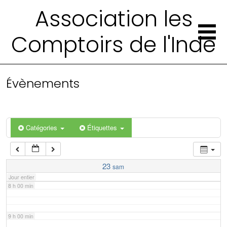
2 h 00 min
Association les
Comptoirs de l'Inde
3 h 00 min
4 h 00 min
Évènements
5 h 00 min
6 h 00 min
Catégories
Étiquettes
7 h 00 min
23
sam
Jour entier
8 h 00 min
9 h 00 min