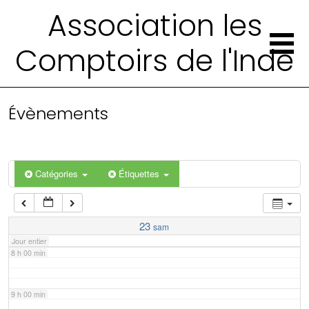
2 h 00 min
Association les
Comptoirs de l'Inde
3 h 00 min
4 h 00 min
Évènements
5 h 00 min
6 h 00 min
Catégories
Étiquettes
7 h 00 min
23
sam
Jour entier
8 h 00 min
9 h 00 min