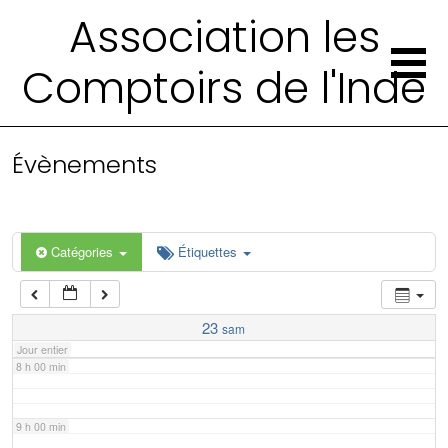
2 h 00 min
Association les
Comptoirs de l'Inde
3 h 00 min
4 h 00 min
Évènements
5 h 00 min
6 h 00 min
Catégories
Étiquettes
7 h 00 min
23
sam
Jour entier
8 h 00 min
9 h 00 min