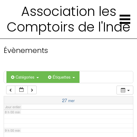
2 h 00 min
Association les
Comptoirs de l'Inde
3 h 00 min
4 h 00 min
Évènements
5 h 00 min
6 h 00 min
Catégories
Étiquettes
7 h 00 min
27
mer
Jour entier
8 h 00 min
9 h 00 min