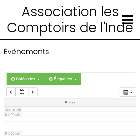
2 h 00 min
Association les
Comptoirs de l'Inde
3 h 00 min
4 h 00 min
Évènements
5 h 00 min
6 h 00 min
Catégories
Étiquettes
7 h 00 min
8
mer
Jour entier
8 h 00 min
9 h 00 min