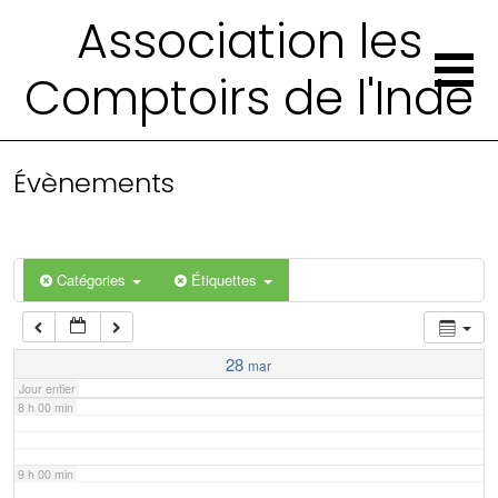
2 h 00 min
Association les
Comptoirs de l'Inde
3 h 00 min
4 h 00 min
Évènements
5 h 00 min
6 h 00 min
Catégories
Étiquettes
7 h 00 min
28
mar
Jour entier
8 h 00 min
9 h 00 min