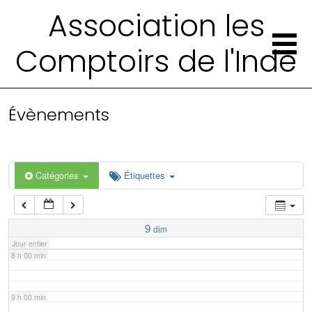
2 h 00 min
Association les
Comptoirs de l'Inde
3 h 00 min
4 h 00 min
Évènements
5 h 00 min
6 h 00 min
Catégories
Étiquettes
7 h 00 min
9
dim
Jour entier
8 h 00 min
9 h 00 min