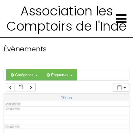
2 h 00 min
Association les
Comptoirs de l'Inde
3 h 00 min
4 h 00 min
Évènements
5 h 00 min
6 h 00 min
Catégories
Étiquettes
7 h 00 min
10
lun
Jour entier
8 h 00 min
9 h 00 min