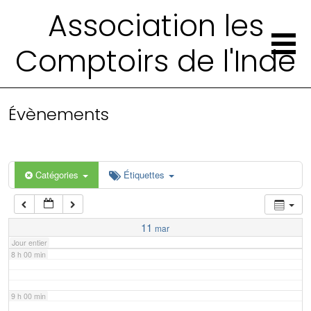
2 h 00 min
Association les
Comptoirs de l'Inde
3 h 00 min
4 h 00 min
Évènements
5 h 00 min
6 h 00 min
Catégories
Étiquettes
7 h 00 min
11
mar
Jour entier
8 h 00 min
9 h 00 min