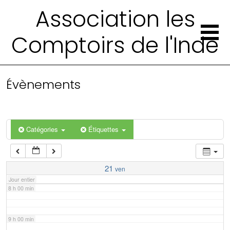
2 h 00 min
Association les
Comptoirs de l'Inde
3 h 00 min
4 h 00 min
Évènements
5 h 00 min
6 h 00 min
Catégories
Étiquettes
7 h 00 min
21
ven
Jour entier
8 h 00 min
9 h 00 min