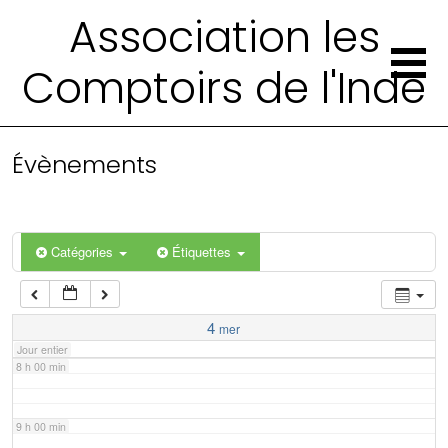
2 h 00 min
Association les
Comptoirs de l'Inde
3 h 00 min
4 h 00 min
Évènements
5 h 00 min
6 h 00 min
Catégories
Étiquettes
7 h 00 min
4
mer
Jour entier
8 h 00 min
9 h 00 min