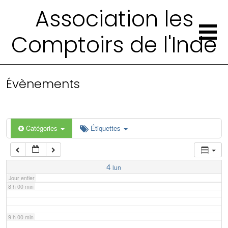
2 h 00 min
Association les
Comptoirs de l'Inde
3 h 00 min
4 h 00 min
Évènements
5 h 00 min
6 h 00 min
Catégories
Étiquettes
7 h 00 min
4
lun
Jour entier
8 h 00 min
9 h 00 min