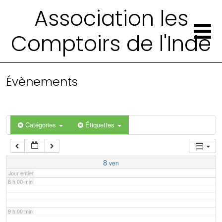
2 h 00 min
Association les
Comptoirs de l'Inde
3 h 00 min
4 h 00 min
Évènements
5 h 00 min
6 h 00 min
Catégories
Étiquettes
7 h 00 min
8
ven
Jour entier
8 h 00 min
9 h 00 min