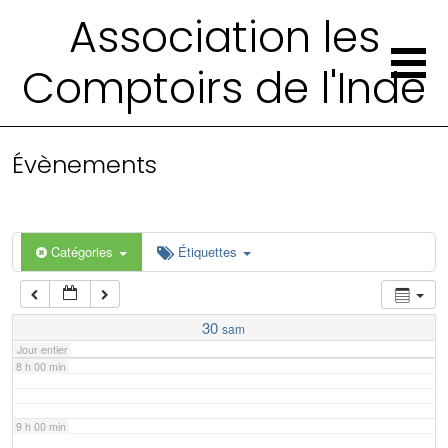
2 h 00 min
Association les
Comptoirs de l'Inde
3 h 00 min
4 h 00 min
Évènements
5 h 00 min
6 h 00 min
Catégories
Étiquettes
7 h 00 min
30
sam
Jour entier
8 h 00 min
9 h 00 min