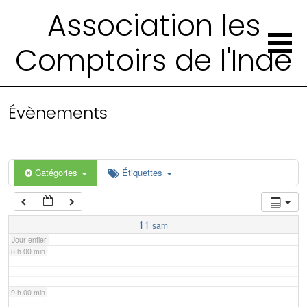
2 h 00 min
Association les
Comptoirs de l'Inde
3 h 00 min
4 h 00 min
Évènements
5 h 00 min
6 h 00 min
Catégories
Étiquettes
7 h 00 min
11
sam
Jour entier
8 h 00 min
9 h 00 min