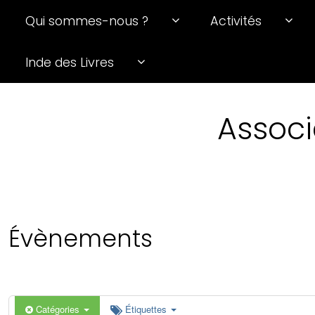
Qui sommes-nous ?
Activités
0 h 00 min
Inde des Livres
1 h 00 min
Associ
2 h 00 min
3 h 00 min
4 h 00 min
Évènements
5 h 00 min
6 h 00 min
Catégories
Étiquettes