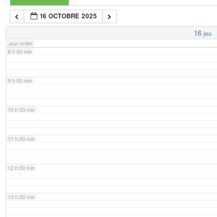
16 OCTOBRE 2025
7 h 00 min
16
jeu
Jour entier
8 h 00 min
9 h 00 min
10 h 00 min
11 h 00 min
12 h 00 min
13 h 00 min