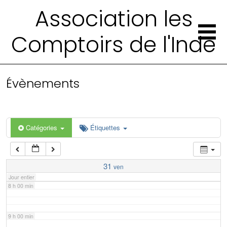
2 h 00 min
Association les
Comptoirs de l'Inde
3 h 00 min
4 h 00 min
Évènements
5 h 00 min
6 h 00 min
Catégories
Étiquettes
7 h 00 min
31
ven
Jour entier
8 h 00 min
9 h 00 min